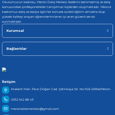
Okulumuzun kadrosu, Mersin Dalış Merkezi ilkelerini benimsemiş ve dalış
konusundaki profesyonellikleri tartışılmaz kişilerden oluşmaktadır. Mevcut
kadromuz dalış ve dalışla ilgili her konuda sürekli eğitim almakta olup
yüksek kaliteyi arayan öğrencilerimize en iyi ve en güvenli servisi
sunmaktadır.
Kurumsal
Bağlantılar
İletişim
Atakent Mah. Fevzi Doğan Cad. Çetinkaya Sit. No:10/a Silifke/Mersin
0532 542 68 43
mersindalismerkezi@gmail.com