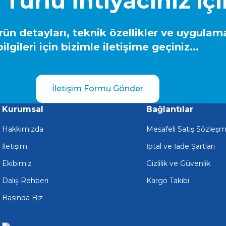
 Türlü İhtiyacınız iç
ün detayları, teknik özellikler ve uygulam
bilgileri için bizimle iletişime geçiniz...
İletişim Formu Gönder
Kurumsal
Bağlantılar
Hakkımızda
Mesafeli Satış Sözleşm
İletişim
İptal ve İade Şartları
Ekibimiz
Gizlilik ve Güvenlik
Dalış Rehberi
Kargo Takibi
Basında Biz