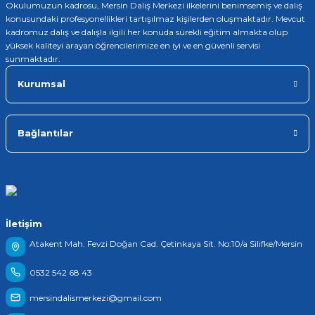
Okulumuzun kadrosu, Mersin Dalış Merkezi ilkelerini benimsemiş ve dalış
konusundaki profesyonellikleri tartışılmaz kişilerden oluşmaktadır. Mevcut
kadromuz dalış ve dalışla ilgili her konuda sürekli eğitim almakta olup
yüksek kaliteyi arayan öğrencilerimize en iyi ve en güvenli servisi
sunmaktadır.
Kurumsal
Bağlantılar
İletişim
Atakent Mah. Fevzi Doğan Cad. Çetinkaya Sit. No:10/a Silifke/Mersin
0532 542 68 43
mersindalismerkezi@gmail.com