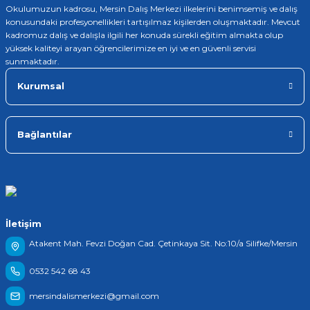
Okulumuzun kadrosu, Mersin Dalış Merkezi ilkelerini benimsemiş ve dalış
konusundaki profesyonellikleri tartışılmaz kişilerden oluşmaktadır. Mevcut
kadromuz dalış ve dalışla ilgili her konuda sürekli eğitim almakta olup
yüksek kaliteyi arayan öğrencilerimize en iyi ve en güvenli servisi
sunmaktadır.
Kurumsal
Bağlantılar
İletişim
Atakent Mah. Fevzi Doğan Cad. Çetinkaya Sit. No:10/a Silifke/Mersin
0532 542 68 43
mersindalismerkezi@gmail.com