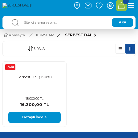
ARA
Anasayfa
KURSLAR
SERBEST DALIŞ
SIRALA
-%10
Serbest Dalış Kursu
18.000,00 TL
16.200,00 TL
Detaylı İncele