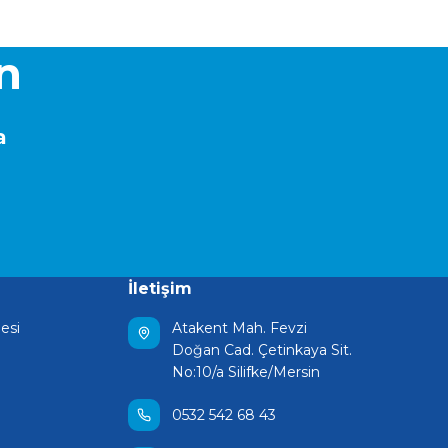
in
a
İletişim
esi
Atakent Mah. Fevzi
Doğan Cad. Çetinkaya Sit.
No:10/a Silifke/Mersin
0532 542 68 43