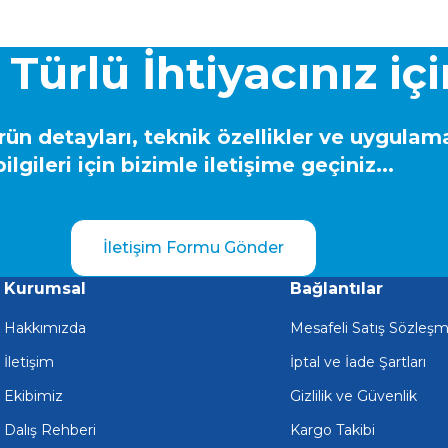
 Türlü İhtiyacınız iç
ün detayları, teknik özellikler ve uygulam
bilgileri için bizimle iletişime geçiniz...
İletişim Formu Gönder
Kurumsal
Bağlantılar
Hakkımızda
Mesafeli Satış Sözleşm
İletişim
İptal ve İade Şartları
Ekibimiz
Gizlilik ve Güvenlik
Dalış Rehberi
Kargo Takibi