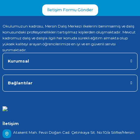
İletişim Formu Gönder
Okulumuzun kadrosu, Mersin Dalış Merkezi ilkelerini benimsemiş ve dalış
konusundaki profesyonellikleri tartışılmaz kişilerden oluşmaktadır. Mevcut
kadromuz dalış ve dalışla ilgili her konuda sürekli eğitim almakta olup
yüksek kaliteyi arayan öğrencilerimize en iyi ve en güvenli servisi
sunmaktadır.
Kurumsal
Bağlantılar
İletişim
Atakent Mah. Fevzi Doğan Cad. Çetinkaya Sit. No:10/a Silifke/Mersin