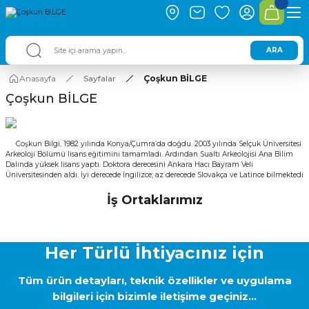
ARA
Anasayfa
Sayfalar
Çoşkun BİLGE
Çoşkun BİLGE
Coşkun Bilgi, 1982 yılında Konya/Çumra’da doğdu. 2003 yılında Selçuk Üniversitesi
Arkeoloji Bölümü lisans eğitimini tamamladı. Ardından Sualtı Arkeolojisi Ana Bilim
Dalında yüksek lisans yaptı. Doktora derecesini Ankara Hacı Bayram Veli
Üniversitesinden aldı. İyi derecede İngilizce; az derecede Slovakça ve Latince bilmektedi
İş Ortaklarımız
Her Türlü İhtiyacınız için
Tüm ürün detayları, teknik özellikler ve uygulama
bilgileri için bizimle iletişime geçiniz...