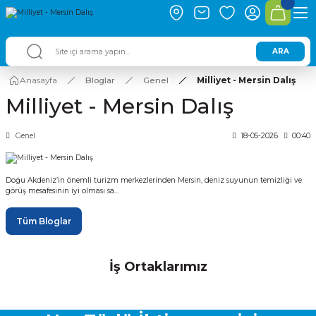
ARA
Anasayfa
Bloglar
Genel
Milliyet - Mersin Dalış
Milliyet - Mersin Dalış
Genel
18-05-2026
00:40
Doğu Akdeniz’in önemli turizm merkezlerinden Mersin, deniz suyunun temizliği ve 
görüş mesafesinin iyi olması sa...
Tüm Bloglar
İş Ortaklarımız