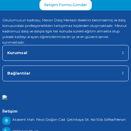
İletişim Formu Gönder
Okulumuzun kadrosu, Mersin Dalış Merkezi ilkelerini benimsemiş ve dalış
konusundaki profesyonellikleri tartışılmaz kişilerden oluşmaktadır. Mevcut
kadromuz dalış ve dalışla ilgili her konuda sürekli eğitim almakta olup
yüksek kaliteyi arayan öğrencilerimize en iyi ve en güvenli servisi
sunmaktadır.
Kurumsal
Bağlantılar
İletişim
Atakent Mah. Fevzi Doğan Cad. Çetinkaya Sit. No:10/a Silifke/Mersin