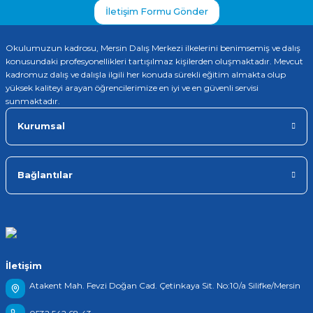
İletişim Formu Gönder
Okulumuzun kadrosu, Mersin Dalış Merkezi ilkelerini benimsemiş ve dalış
konusundaki profesyonellikleri tartışılmaz kişilerden oluşmaktadır. Mevcut
kadromuz dalış ve dalışla ilgili her konuda sürekli eğitim almakta olup
yüksek kaliteyi arayan öğrencilerimize en iyi ve en güvenli servisi
sunmaktadır.
Kurumsal
Bağlantılar
İletişim
Atakent Mah. Fevzi Doğan Cad. Çetinkaya Sit. No:10/a Silifke/Mersin