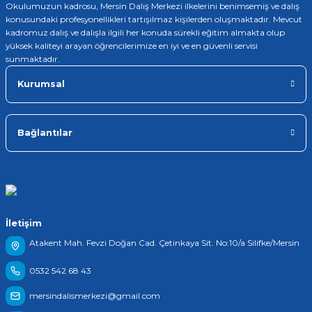
Okulumuzun kadrosu, Mersin Dalış Merkezi ilkelerini benimsemiş ve dalış
konusundaki profesyonellikleri tartışılmaz kişilerden oluşmaktadır. Mevcut
kadromuz dalış ve dalışla ilgili her konuda sürekli eğitim almakta olup
yüksek kaliteyi arayan öğrencilerimize en iyi ve en güvenli servisi
sunmaktadır.
Kurumsal
Bağlantılar
İletişim
Atakent Mah. Fevzi Doğan Cad. Çetinkaya Sit. No:10/a Silifke/Mersin
0532 542 68 43
mersindalismerkezi@gmail.com