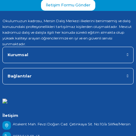
İletişim Formu Gönder
Okulumuzun kadrosu, Mersin Dalış Merkezi ilkelerini benimsemiş ve dalış
konusundaki profesyonellikleri tartışılmaz kişilerden oluşmaktadır. Mevcut
kadromuz dalış ve dalışla ilgili her konuda sürekli eğitim almakta olup
yüksek kaliteyi arayan öğrencilerimize en iyi ve en güvenli servisi
sunmaktadır.
Kurumsal
Bağlantılar
İletişim
Atakent Mah. Fevzi Doğan Cad. Çetinkaya Sit. No:10/a Silifke/Mersin