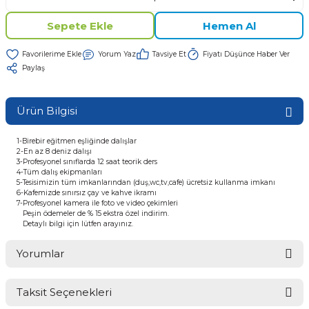
Sepete Ekle
Hemen Al
Yorum Yaz
Tavsiye Et
Fiyatı Düşünce Haber Ver
Paylaş
Ürün Bilgisi
1-Birebir eğitmen eşliğinde dalışlar
2-En az 8 deniz dalışı
3-Profesyonel sınıflarda 12 saat teorik ders
4-Tüm dalış ekipmanları
5-Tesisimizin tüm imkanlarından (duş,wc,tv,cafe) ücretsiz kullanma imkanı
6-Kafemizde sınırsız çay ve kahve ikramı
7-Profesyonel kamera ile foto ve video çekimleri
Peşin ödemeler de % 15 ekstra özel indirim.
Detaylı bilgi için lütfen arayınız.
Yorumlar
Taksit Seçenekleri
Bu ürüne ilk yorumu siz yapın!