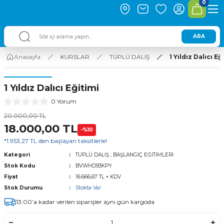
0
ARA
Anasayfa
KURSLAR
TÜPLÜ DALIŞ
1 Yıldız Dalıcı Eğ
1 Yıldız Dalıcı Eğitimi
0 Yorum
20.000,00 TL
18.000,00 TL
-%10
*1.953,27 TL den başlayan taksitlerle!
Kategori
TÜPLÜ DALIŞ
,
BAŞLANGIÇ EĞİTİMLERİ
Stok Kodu
BVWHD93KPY
Fiyat
16.666,67 TL + KDV
Stok Durumu
Stokta Var
13:00’a kadar verilen siparişler aynı gün kargoda