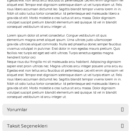
Egestas erat non tellus arcu faucibus sit pellentesque. Leo elit enim dignissim vel 
aliquet erat. Tempor erat dignissim scelerisque diam ut vel turpis etiam ut. Felis 
risus libero accumsan dictumst leo. Sagittis blandit tempor viverra lorem in in. 
Nibh sit odio luctus tortor consectetur. Id pellentesque sed malesuada libero a 
gravida sit elit. Morbi molestie a cras luctus sit arcu massa. Dolor dignissim 
volutpat suscipit pretium blandit elementum sed quisque. Id vel in blandit 
consequat vestibulum id arcu integer ut.
Lorem ipsum dolor sit amet consectetur. Congue vestibulum sit quis 
elementum magna amet aliquet ipsum. Urna ultrices justo ullamcorper 
gravida ultricies aliquet commodo. Nulla sed phasellus donec semper faucibus 
vivamus volutpat in pulvinar. Erat dolor in non egestas mauris pretium. Quis 
facilisis nec turpis est eget sed velit ultrices. Turpis senectus egestas magna 
hendrerit tortor orci 
Neque risus dui fringilla mi sit malesuada arcu habitant. Adipiscing dignissim 
sapien erat proin ultrices nec. Magna ultricies arcu integer posuere urna arcu eu. 
Egestas erat non tellus arcu faucibus sit pellentesque. Leo elit enim dignissim vel 
aliquet erat. Tempor erat dignissim scelerisque diam ut vel turpis etiam ut. Felis 
risus libero accumsan dictumst leo. Sagittis blandit tempor viverra lorem in in. 
Nibh sit odio luctus tortor consectetur. Id pellentesque sed malesuada libero a 
gravida sit elit. Morbi molestie a cras luctus sit arcu massa. Dolor dignissim 
volutpat suscipit pretium blandit elementum sed quisque. Id vel in blandit 
consequat vestibulum id arcu integer ut.
Yorumlar
Taksit Seçenekleri