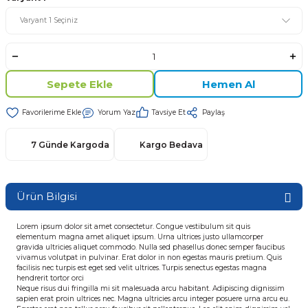
Sepete Ekle
Hemen Al
Yorum Yaz
Tavsiye Et
Paylaş
7 Günde Kargoda
Kargo Bedava
Ürün Bilgisi
Lorem ipsum dolor sit amet consectetur. Congue vestibulum sit quis 
elementum magna amet aliquet ipsum. Urna ultrices justo ullamcorper 
gravida ultricies aliquet commodo. Nulla sed phasellus donec semper faucibus 
vivamus volutpat in pulvinar. Erat dolor in non egestas mauris pretium. Quis 
facilisis nec turpis est eget sed velit ultrices. Turpis senectus egestas magna 
hendrerit tortor orci 
Neque risus dui fringilla mi sit malesuada arcu habitant. Adipiscing dignissim 
sapien erat proin ultrices nec. Magna ultricies arcu integer posuere urna arcu eu. 