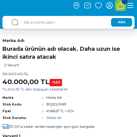
ARA
Marka Adı
Burada ürünün adı olacak. Daha uzun ise
ikinci satıra atacak
2 Yorum
50.000,00 TL
40.000,00 TL
-%20
*4.340,59 TL den başlayan taksitlerle!
Marka
Marka Adı
Stok Kodu
3FQSDL51AB1
Fiyat
41.666,67 TL + KDV
Stok Durumu
Stokta Var
13:00’a kadar verilen siparişler aynı gün kargoda
Varyant 1