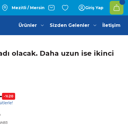
Mezitli / Mersin
Giriş Yap
Ürünler
Sizden Gelenler
İletişim
dı olacak. Daha uzun ise ikinci
L
-%20
tlerle!
ı
1AB3