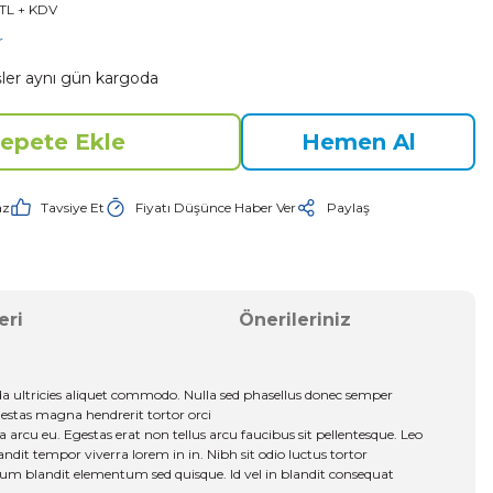
 TL + KDV
r
işler aynı gün kargoda
epete Ekle
Hemen Al
az
Tavsiye Et
Fiyatı Düşünce Haber Ver
Paylaş
eri
Önerileriniz
 ultricies aliquet commodo. Nulla sed phasellus donec semper 
egestas magna hendrerit tortor orci 
 arcu eu. Egestas erat non tellus arcu faucibus sit pellentesque. Leo 
andit tempor viverra lorem in in. Nibh sit odio luctus tortor 
etium blandit elementum sed quisque. Id vel in blandit consequat 