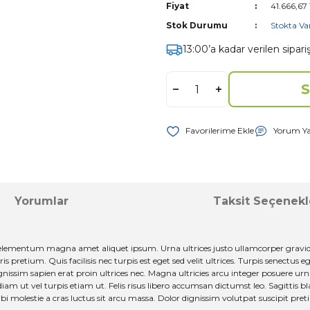
Fiyat
41.666,67
Stok Durumu
Stokta Va
13:00’a kadar verilen sipar
S
Yorum Y
Yorumlar
Taksit Seçenekl
elementum magna amet aliquet ipsum. Urna ultrices justo ullamcorper gravida
pretium. Quis facilisis nec turpis est eget sed velit ultrices. Turpis senectus 
nissim sapien erat proin ultrices nec. Magna ultricies arcu integer posuere urna
iam ut vel turpis etiam ut. Felis risus libero accumsan dictumst leo. Sagittis bl
orbi molestie a cras luctus sit arcu massa. Dolor dignissim volutpat suscipit pr