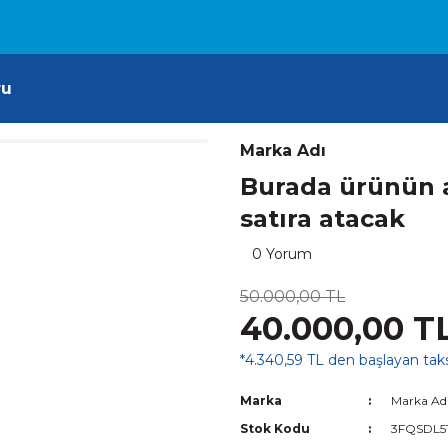
ru
Marka Adı
Burada ürünün a
satıra atacak
0 Yorum
50.000,00 TL
40.000,00 T
*4.340,59 TL den başlayan taksi
Marka
Marka Ad
Stok Kodu
3FQSDL5