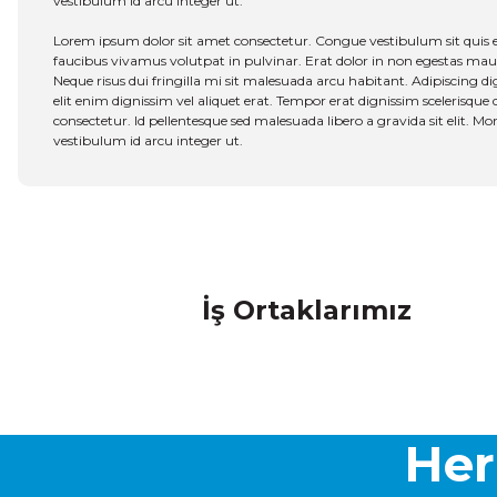
vestibulum id arcu integer ut.
Lorem ipsum dolor sit amet consectetur. Congue vestibulum sit quis 
faucibus vivamus volutpat in pulvinar. Erat dolor in non egestas mauris 
Neque risus dui fringilla mi sit malesuada arcu habitant. Adipiscing dig
elit enim dignissim vel aliquet erat. Tempor erat dignissim scelerisque d
consectetur. Id pellentesque sed malesuada libero a gravida sit elit. M
vestibulum id arcu integer ut.
Bu ürünün fiyat bilgisi, resim, ürün açıklamalarında ve diğer ko
Görüş ve önerileriniz için teşekkür ederiz.
İş Ortaklarımız
Ürün resmi kalitesiz, bozuk veya görüntülenemiyor.
Ürün açıklamasında eksik bilgiler bulunuyor.
Ürün bilgilerinde hatalar bulunuyor.
Ürün fiyatı diğer sitelerden daha pahalı.
Bu ürüne benzer farklı alternatifler olmalı.
Her