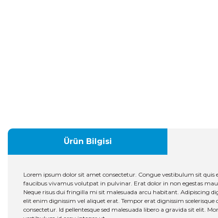
Ürün Bilgisi
Lorem ipsum dolor sit amet consectetur. Congue vestibulum sit quis 
faucibus vivamus volutpat in pulvinar. Erat dolor in non egestas mauris 
Neque risus dui fringilla mi sit malesuada arcu habitant. Adipiscing dig
elit enim dignissim vel aliquet erat. Tempor erat dignissim scelerisque d
consectetur. Id pellentesque sed malesuada libero a gravida sit elit. M