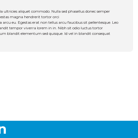
 ultricies aliquet commodo. Nulla sed phasellus donec semper 
egestas magna hendrerit tortor orci 
 arcu eu. Egestas erat non tellus arcu faucibus sit pellentesque. Leo 
andit tempor viverra lorem in in. Nibh sit odio luctus tortor 
etium blandit elementum sed quisque. Id vel in blandit consequat 
a iletebilirsiniz.
in