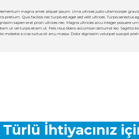
elementum magna amet aliquet ipsum. Urna ultrices justo ullamcorper gravida
pretium. Quis facilisis nec turpis est eget sed velit ultrices. Turpis senectus 
nissim sapien erat proin ultrices nec. Magna ultricies arcu integer posuere urna
iam ut vel turpis etiam ut. Felis risus libero accumsan dictumst leo. Sagittis bl
orbi molestie a cras luctus sit arcu massa. Dolor dignissim volutpat suscipit pr
nularda yetersiz gördüğünüz noktaları öneri formunu kullanarak tarafımız
Bu ürüne ilk yorumu siz yapın!
Yorum Yaz
 Türlü İhtiyacınız iç