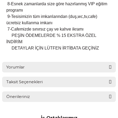
8-Esnek zamanlarda size göre hazırlanmış VIP eğitim
programı
9-Tesisimizin tüm imkanlarından (duş,wc,tv,cafe)
ücretsiz kullanma imkanı
7-Cafemizde sınırsız çay ve kahve ikramı
PEŞİN ÖDEMELERDE % 15 EKSTRA ÖZEL
İNDİRİM
DETAYLAR İÇİN LÜTFEN İRTİBATA GEÇİNİZ
Yorumlar
Taksit Seçenekleri
Bu ürüne ilk yorumu siz yapın!
Önerileriniz
Yorum Yaz
Bu ürünün fiyat bilgisi, resim, ürün açıklamalarında ve diğer
konularda yetersiz gördüğünüz noktaları öneri formunu