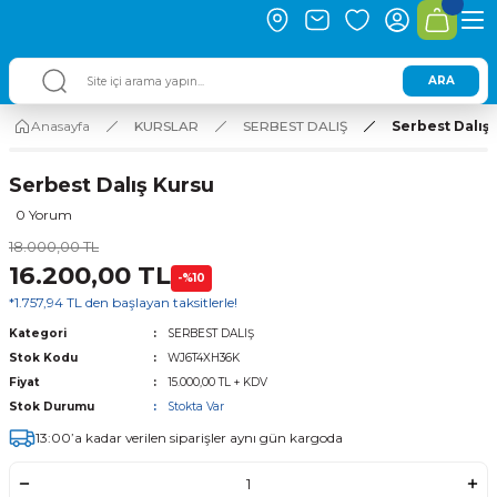
ARA
Anasayfa
KURSLAR
SERBEST DALIŞ
Serbest Dalış
Serbest Dalış Kursu
0 Yorum
18.000,00 TL
16.200,00 TL
-%10
*1.757,94 TL den başlayan taksitlerle!
Kategori
SERBEST DALIŞ
Stok Kodu
WJ6T4XH36K
Fiyat
15.000,00 TL + KDV
Stok Durumu
Stokta Var
13:00’a kadar verilen siparişler aynı gün kargoda