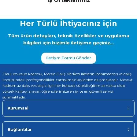
İş Ortaklarımız
kullanarak tarafımıza iletebilirsiniz.
Görüş ve önerileriniz için teşekkür ederiz.
Her Türlü İhtiyacınız için
Ürün resmi kalitesiz, bozuk veya görüntülenemiyor.
Ürün açıklamasında eksik bilgiler bulunuyor.
Tüm ürün detayları, teknik özellikler ve uygulama
Ürün bilgilerinde hatalar bulunuyor.
bilgileri için bizimle iletişime geçiniz...
Ürün fiyatı diğer sitelerden daha pahalı.
Bu ürüne benzer farklı alternatifler olmalı.
İletişim Formu Gönder
Okulumuzun kadrosu, Mersin Dalış Merkezi ilkelerini benimsemiş ve dalış
konusundaki profesyonellikleri tartışılmaz kişilerden oluşmaktadır. Mevcut
kadromuz dalış ve dalışla ilgili her konuda sürekli eğitim almakta olup
yüksek kaliteyi arayan öğrencilerimize en iyi ve en güvenli servisi
Gönder
sunmaktadır.
Kurumsal
Bağlantılar