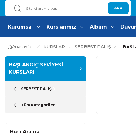
ARA
Kurumsal
Kurslarımız
Albüm
Duyu
Anasayfa
KURSLAR
SERBEST DALIŞ
BAŞL
BAŞLANGIÇ SEVİYESİ
KURSLARI
SERBEST DALIŞ
Tüm Kategoriler
Hızlı Arama