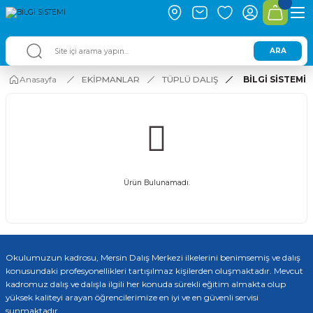
ARA
Anasayfa
EKİPMANLAR
TÜPLÜ DALIŞ
BİLGİ SİSTEMİ
Ürün Bulunamadı.
Okulumuzun kadrosu, Mersin Dalış Merkezi ilkelerini benimsemiş ve dalış
konusundaki profesyonellikleri tartışılmaz kişilerden oluşmaktadır. Mevcut
kadromuz dalış ve dalışla ilgili her konuda sürekli eğitim almakta olup
yüksek kaliteyi arayan öğrencilerimize en iyi ve en güvenli servisi
sunmaktadır.