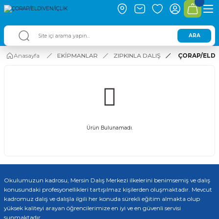
ARA
Anasayfa
EKİPMANLAR
ZIPKINLA DALIŞ
ÇORAP/ELDİ
Ürün Bulunamadı.
Okulumuzun kadrosu, Mersin Dalış Merkezi ilkelerini benimsemiş ve dalış
konusundaki profesyonellikleri tartışılmaz kişilerden oluşmaktadır. Mevcut
kadromuz dalış ve dalışla ilgili her konuda sürekli eğitim almakta olup
yüksek kaliteyi arayan öğrencilerimize en iyi ve en güvenli servisi
sunmaktadır.