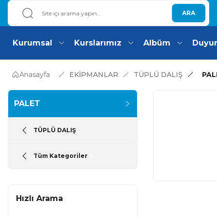
ARA
Kurumsal
Kurslarımız
Albüm
Duyu
Anasayfa
EKİPMANLAR
TÜPLÜ DALIŞ
PAL
PALET
TÜPLÜ DALIŞ
Tüm Kategoriler
Hızlı Arama